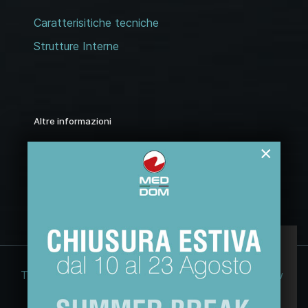
Caratterisitiche tecniche
Strutture Interne
Altre informazioni
Assistenza
×
Cataloghi PDF
Questo sito web usa esclusivamente cookie
tecnici, per migliorare la tua esperienza di
Termini e condizioni
Note legali
Cookie Law
navigazione e per analizzare il nostro traffico.
Non utilizziamo cookie di marketing o di