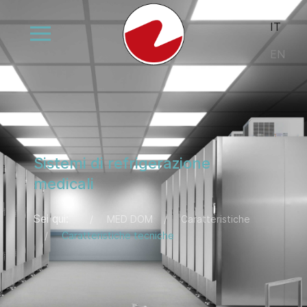
Seleziona la
IT
EN
Sistemi di refrigerazione
medicali
Sei qui:
MED DOM
Caratteristiche
Caratteristiche tecniche