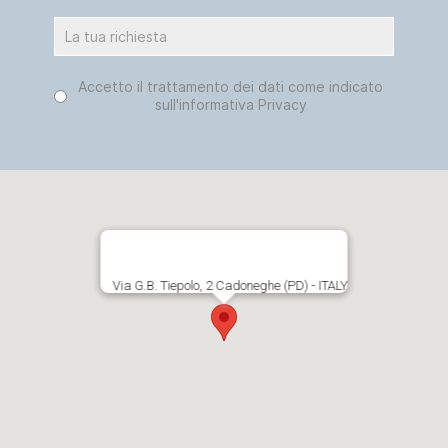
Pulsanti di opzione
Accetto il trattamento dei dati come indicato
*
sull'informativa Privacy
Via G.B. Tiepolo, 2 Cadoneghe (PD) - ITALY