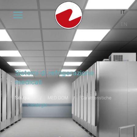
Seleziona la
IT
EN
Sistemi di refrigerazione
medicali
Sei qui:
MED DOM
Caratteristiche
Cataloghi