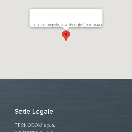
Via G.B. Tiepolo, 2 Cadoneghe (PD) - ITALY
Sede Legale
TECNODOM s.p.a.